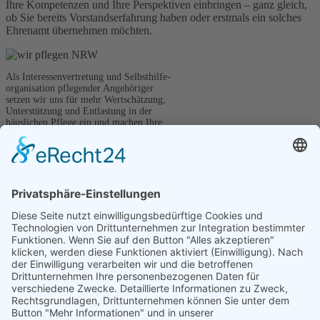
Ihre Kompetenzen und Ihre Perspektiven einbringen – ganz gleich,
ob Sie bereits Vorstandserfahrung haben oder erstmals ein solches
Ehrenamt übernehmen möchten.
Als Interessenvertretung und Selbsthilfe-
organisation pflegender Angehöriger
setzen wir uns für mehr Wertschätzung,
Unterstützung und Entlastung in der
häuslichen Pflege ein und machen Ihre
Stimme in Politik und Gesellschaft hörbar.
Kontakt
wir pflegen NRW e.V.
Graf-Adolf-Straße 41
40210 Düsseldorf
0173 - 695 5756
Diese E-Mail-Adresse ist vor Spambots geschützt! Zur Anzeige muss
JavaScript eingeschaltet sein.
oder über unser
Kontaktformular