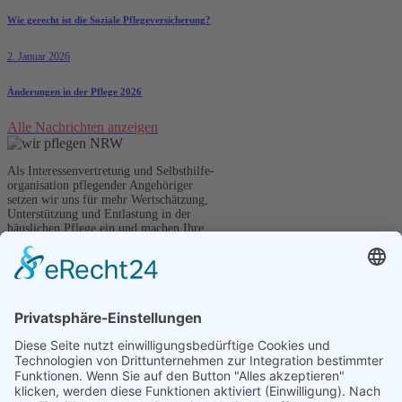
Wie gerecht ist die Soziale Pflegeversicherung?
2. Januar 2026
Änderungen in der Pflege 2026
Alle Nachrichten anzeigen
Als Interessenvertretung und Selbsthilfe-
organisation pflegender Angehöriger
setzen wir uns für mehr Wertschätzung,
Unterstützung und Entlastung in der
häuslichen Pflege ein und machen Ihre
Stimme in Politik und Gesellschaft hörbar.
Kontakt
wir pflegen NRW e.V.
Graf-Adolf-Straße 41
40210 Düsseldorf
0173 - 695 5756