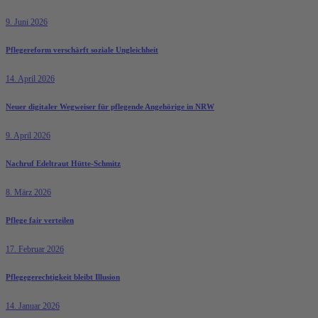
9. Juni 2026
Pflegereform verschärft soziale Ungleichheit
14. April 2026
Neuer digitaler Wegweiser für pflegende Angehörige in NRW
9. April 2026
Nachruf Edeltraut Hütte-Schmitz
8. März 2026
Pflege fair verteilen
17. Februar 2026
Pflegegerechtigkeit bleibt Illusion
14. Januar 2026