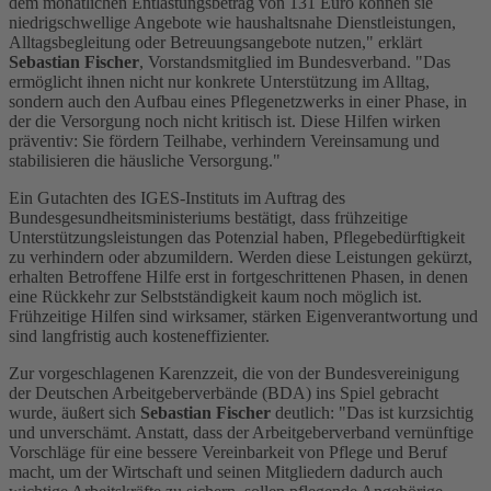
dem monatlichen Entlastungsbetrag von 131 Euro können sie
niedrigschwellige Angebote wie haushaltsnahe Dienstleistungen,
Alltagsbegleitung oder Betreuungsangebote nutzen," erklärt
Sebastian Fischer
, Vorstandsmitglied im Bundesverband. "Das
ermöglicht ihnen nicht nur konkrete Unterstützung im Alltag,
sondern auch den Aufbau eines Pflegenetzwerks in einer Phase, in
der die Versorgung noch nicht kritisch ist. Diese Hilfen wirken
präventiv: Sie fördern Teilhabe, verhindern Vereinsamung und
stabilisieren die häusliche Versorgung."
Ein Gutachten des IGES-Instituts im Auftrag des
Bundesgesundheitsministeriums bestätigt, dass frühzeitige
Unterstützungsleistungen das Potenzial haben, Pflegebedürftigkeit
zu verhindern oder abzumildern. Werden diese Leistungen gekürzt,
erhalten Betroffene Hilfe erst in fortgeschrittenen Phasen, in denen
eine Rückkehr zur Selbstständigkeit kaum noch möglich ist.
Frühzeitige Hilfen sind wirksamer, stärken Eigenverantwortung und
sind langfristig auch kosteneffizienter.
Zur vorgeschlagenen Karenzzeit, die von der Bundesvereinigung
der Deutschen Arbeitgeberverbände (BDA) ins Spiel gebracht
wurde, äußert sich
Sebastian Fischer
deutlich: "Das ist kurzsichtig
und unverschämt. Anstatt, dass der Arbeitgeberverband vernünftige
Vorschläge für eine bessere Vereinbarkeit von Pflege und Beruf
macht, um der Wirtschaft und seinen Mitgliedern dadurch auch