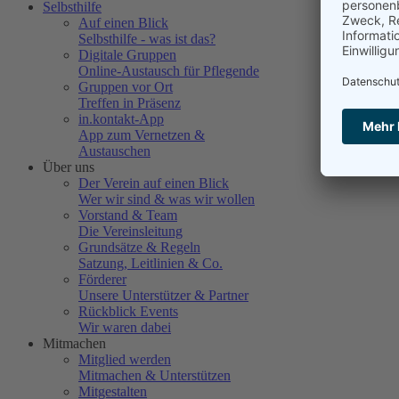
Selbsthilfe
Auf einen Blick
Selbsthilfe - was ist das?
Digitale Gruppen
Online-Austausch für Pflegende
Gruppen vor Ort
Treffen in Präsenz
in.kontakt-App
App zum Vernetzen &
Austauschen
Über uns
Der Verein auf einen Blick
Wer wir sind & was wir wollen
Vorstand & Team
Die Vereinsleitung
Grundsätze & Regeln
Satzung, Leitlinien & Co.
Förderer
Unsere Unterstützer & Partner
Rückblick Events
Wir waren dabei
Mitmachen
Mitglied werden
Mitmachen & Unterstützen
Mitgestalten