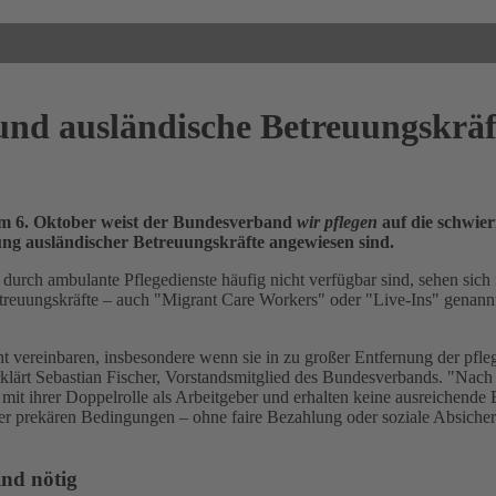
nd ausländische Betreuungskräft
am 6. Oktober weist der Bundesverband
wir pflegen
auf die schwier
ung ausländischer Betreuungskräfte angewiesen sind.
 durch ambulante Pflegedienste häufig nicht verfügbar sind, sehen si
reuungskräfte – auch "Migrant Care Workers" oder "Live-Ins" genannt –
t vereinbaren, insbesondere wenn sie in zu großer Entfernung der pfleg
lärt Sebastian Fischer, Vorstandsmitglied des Bundesverbands. "Nach wi
 mit ihrer Doppelrolle als Arbeitgeber und erhalten keine ausreichende 
ter prekären Bedingungen – ohne faire Bezahlung oder soziale Absicher
nd nötig