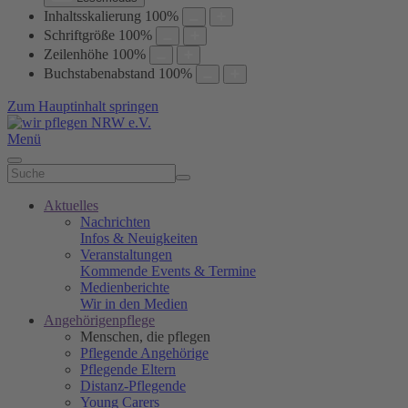
Inhaltsskalierung
100
%
Schriftgröße
100
%
Zeilenhöhe
100
%
Buchstabenabstand
100
%
Zum Hauptinhalt springen
Menü
Aktuelles
Nachrichten
Infos & Neuigkeiten
Veranstaltungen
Kommende Events & Termine
Medienberichte
Wir in den Medien
Angehörigenpflege
Menschen, die pflegen
Pflegende Angehörige
Pflegende Eltern
Distanz-Pflegende
Young Carers