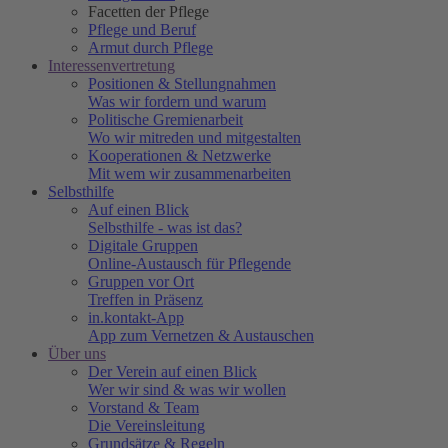
Facetten der Pflege
Pflege und Beruf
Armut durch Pflege
Interessenvertretung
Positionen & Stellungnahmen
Was wir fordern und warum
Politische Gremienarbeit
Wo wir mitreden und mitgestalten
Kooperationen & Netzwerke
Mit wem wir zusammenarbeiten
Selbsthilfe
Auf einen Blick
Selbsthilfe - was ist das?
Digitale Gruppen
Online-Austausch für Pflegende
Gruppen vor Ort
Treffen in Präsenz
in.kontakt-App
App zum Vernetzen & Austauschen
Über uns
Der Verein auf einen Blick
Wer wir sind & was wir wollen
Vorstand & Team
Die Vereinsleitung
Grundsätze & Regeln