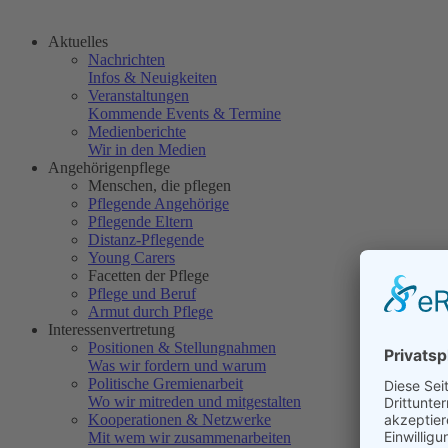
Aktuelles
Nachrichten
Infos & Neuigkeiten
Veranstaltungen
Kommende Events & Termine
Medienberichte
Wir in den Medien
Angehörigenpflege
Menschen, die pflegen
Pflegende Angehörige
Pflegende Eltern
Distanz-Pflegende
Young Carers
Facetten der Pflege
Pflege und Beruf
Armut durch Pflege
Interessenvertretung
Positionen & Stellungnahmen
Was wir fordern und warum
Politische Gremienarbeit
Wo wir mitreden und mitgestalten
Kooperationen & Netzwerke
Mit wem wir zusammenarbeiten