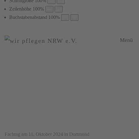
Schriftgröße
100
%
Zeilenhöhe
100
%
Buchstabenabstand
100
%
Menü
Rückblick
Events
Vereinbarkeit
Pflege
&
Beruf
Fachtag am 11. Oktober 2024 in Dortmund