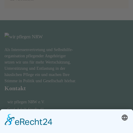
Als Interessenvertretung und Selbsthilfe-
organisation pflegender Angehöriger
setzen wir uns für mehr Wertschätzung,
Unterstützung und Entlastung in der
häuslichen Pflege ein und machen Ihre
Stimme in Politik und Gesellschaft hörbar.
Kontakt
wir pflegen NRW e.V.
Graf-Adolf-Straße 41
40210 Düsseldorf
0173 - 695 5756
Diese E-Mail-Adresse ist vor Spambots geschützt! Zur Anzeige muss