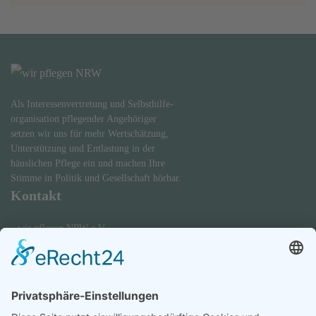
Als Interessenvertretung und Selbsthilfe-
organisation pflegender Angehöriger
setzen wir uns für mehr Wertschätzung,
Unterstützung und Entlastung in der
häuslichen Pflege ein und machen Ihre
Stimme in Politik und Gesellschaft hörbar.
Kontakt
wir pflegen NRW e.V.
Graf-Adolf-Straße 41
40210 Düsseldorf
0173 - 695 5756
kontakt@wir-pflegen.nrw