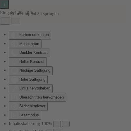
Eingabehilfen öffnen
Zum Hauptinhalt springen
Farben umkehren
Monochrom
Dunkler Kontrast
Heller Kontrast
Niedrige Sättigung
Hohe Sättigung
Links hervorheben
Überschriften hervorheben
Bildschirmleser
Lesemodus
Inhaltsskalierung
100
%