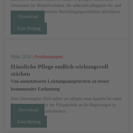
Grundsätze für Modellvorhaben, die unbezahlt pflegende An- und
Zugehörige in ein formelles Beschäftigungsverhältnis überführen
Download
...
Zum Beitrag
März 2024 |
Positionspapier
Häusliche Pflege endlich wirkungsvoll
stärken
Von unnutzbaren Leistungsansprüchen zu neuer
kommunaler Entlastung
Zum Jahresbeginn 2024 richtet
wir pflegen
neue Appelle für einen
Paradigmenwechsel in der Pflegepolitik an die Regierungen in
Download
Berlin und in den Bundesländern.
Zum Beitrag