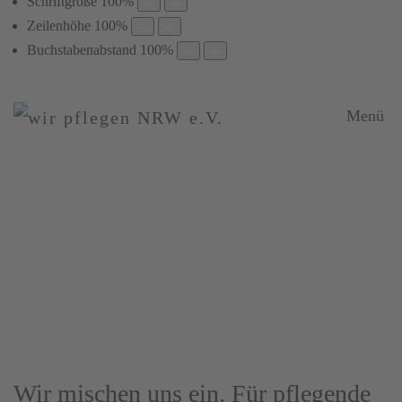
Schriftgröße
100
%
Zeilenhöhe
100
%
Buchstabenabstand
100
%
Menü
Interessenvertretung
Positionen
und
Stellungnahmen
Wir mischen uns ein. Für pflegende