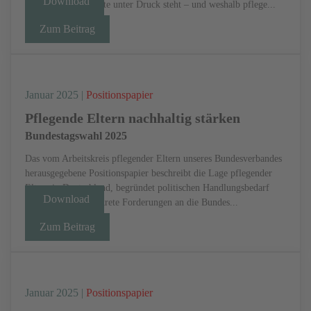
Download
vielerorts schon heute unter Druck steht – und weshalb pflege...
Zum Beitrag
Januar 2025 |
Positionspapier
Pflegende Eltern nachhaltig stärken
Bundestagswahl 2025
Das vom Arbeitskreis pflegender Eltern unseres Bundesverbandes
herausgegebene Positionspapier beschreibt die Lage pflegender
Eltern in Deutschland, begründet politischen Handlungsbedarf
Download
und formuliert konkrete Forderungen an die Bundes...
Zum Beitrag
Januar 2025 |
Positionspapier