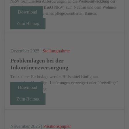
NRW formulierten Anforderungen an die Weiterentwicklung der
Landesbauordnung (BauO NRW) zum Neubau und dem Wohnen
Download
im Bestand im Sinne eines pflegeorientierten Bauens.
Zum Beitrag
Dezember 2025 |
Stellungnahme
Problemlagen bei der
Inkontinenzversorgung
Trotz klarer Rechtslage werden Hilfsmittel häufig nur
unzureichend bewilligt, Lieferungen verweigert oder "freiwillige"
Download
Aufzahlungen verlangt.
Zum Beitrag
November 2025 |
Positionspapier