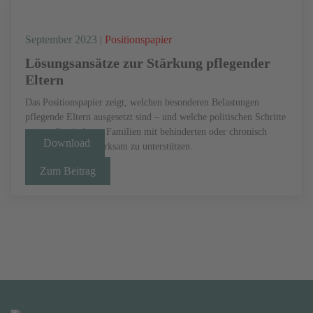
September 2023 |
Positionspapier
Lösungsansätze zur Stärkung pflegender
Eltern
Das Positionspapier zeigt, welchen besonderen Belastungen
pflegende Eltern ausgesetzt sind – und welche politischen Schritte
notwendig sind, um Familien mit behinderten oder chronisch
Download
kranken Kindern wirksam zu unterstützen.
Zum Beitrag