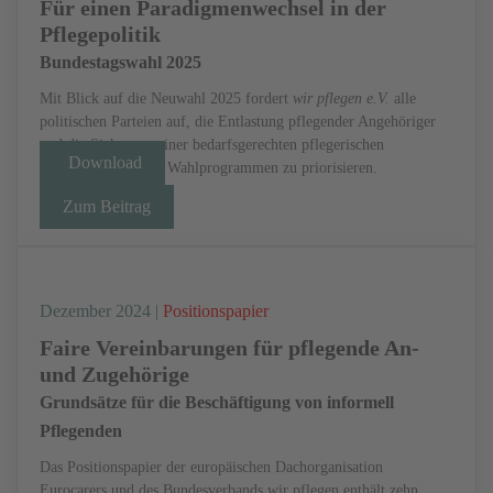
Für einen Paradigmenwechsel in der
Pflegepolitik
Bundestagswahl 2025
Mit Blick auf die Neuwahl 2025 fordert
wir pflegen e.V.
alle
politischen Parteien auf, die Entlastung pflegender Angehöriger
und die Sicherung einer bedarfsgerechten pflegerischen
Download
Versorgung in ihren Wahlprogrammen zu priorisieren.
Zum Beitrag
Dezember 2024 |
Positionspapier
Faire Vereinbarungen für pflegende An-
und Zugehörige
Grundsätze für die Beschäftigung von informell
Pflegenden
Das Positionspapier der europäischen Dachorganisation
Eurocarers und des Bundesverbands wir pflegen enthält zehn