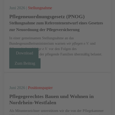
Juni 2026 |
Stellungnahme
Pflegeneuordnungsgesetz (PNOG)
Stellungnahme zum Referentenentwurf eines Gesetzes
zur Neuordnung der Pflegeversicherung
In einer gemeinsamen Stellungnahme an das
Bundesgesundheitsministerium warnen
wir pflegen e.V.
und
Pflegende Angehörige e.V.
vor den Folgen des
Download
Referentenentwurfs, der pflegende Familien übermäßig belastet.
Zum Beitrag
Juni 2026 |
Positionspapier
Pflegegerechtes Bauen und Wohnen in
Nordrhein-Westfalen
Als Mitunterzeichner unterstützen wir die von der Pflegekammer