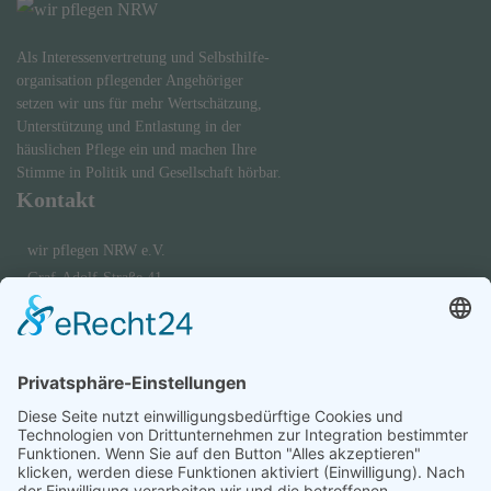
Als Interessenvertretung und Selbsthilfe-
organisation pflegender Angehöriger
setzen wir uns für mehr Wertschätzung,
Unterstützung und Entlastung in der
häuslichen Pflege ein und machen Ihre
Stimme in Politik und Gesellschaft hörbar.
Kontakt
wir pflegen NRW e.V.
Graf-Adolf-Straße 41
40210 Düsseldorf
0173 - 695 5756
Diese E-Mail-Adresse ist vor Spambots geschützt! Zur Anzeige muss
JavaScript eingeschaltet sein.
oder über unser
Kontaktformular
Quick-Links