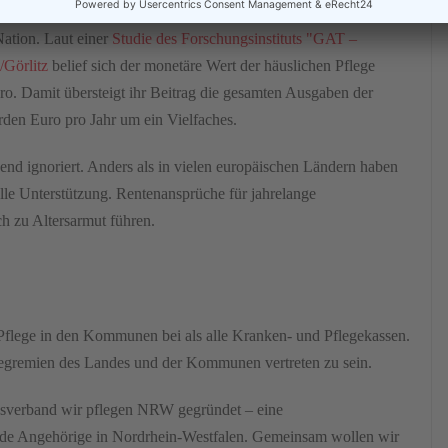
Nation. Laut einer
Studie des Forschungsinstituts "GAT –
/Görlitz
belief sich der monetäre Wert der häuslichen Pflege
o. Damit übersteigt ihr Beitrag die gesamten Ausgaben der
rden Euro pro Jahr um ein Vielfaches.
d ignoriert. Anders als in vielen europäischen Ländern haben
le Unterstützung. Rentenansprüche für jahrelange
h zu Altersarmut führen.
Pflege in den Kommunen bei als alle Kranken- und Pflegekassen.
gegremien des Landes und der Kommunen vertreten zu sein.
sverband wir pflegen NRW gegründet – eine
gende Angehörige in Nordrhein-Westfalen. Gemeinsam wollen wir