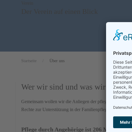
Verein
Der Verein auf einen Blick
Startseite
Über uns
Wer wir sind und was wir wollen
Gemeinsam wollen wir die Anliegen der pflegenden Angehör
Rechte zur Unterstützung in der Familienpflege zu stärken.
Pflege durch Angehörige ist 206 Milliarden