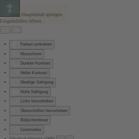
Zum Hauptinhalt springen
Eingabehilfen öffnen
Farben umkehren
Monochrom
Dunkler Kontrast
Heller Kontrast
Niedrige Sättigung
Hohe Sättigung
Links hervorheben
Überschriften hervorheben
Bildschirmleser
Lesemodus
Inhaltsskalierung
100
%