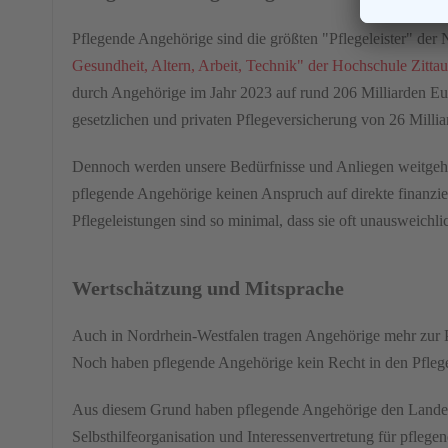
Pflegende Angehörige sind die größten "Pflegeleister" der 
Gesundheit, Altern, Arbeit, Technik" der Hochschule Zittau
durch Angehörige im Jahr 2023 auf rund 206 Milliarden Eur
gesetzlichen und privaten Pflegeversicherung von 26 Millia
Dennoch werden unsere Bedürfnisse und Anliegen weitgehen
pflegende Angehörige keinen Anspruch auf direkte finanziel
Pflegeleistungen sind so minimal, dass sie oft unausweichlic
Wertschätzung und Mitsprache
Auch in Nordrhein-Westfalen tragen Angehörige mehr zur 
Noch haben pflegende Angehörige kein Recht in den Pfle
Aus diesem Grund haben pflegende Angehörige den Lande
Selbsthilfeorganisation und Interessenvertretung für pfle