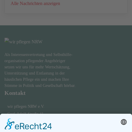
Alle Nachrichten anzeigen
Als Interessenvertretung und Selbsthilfe-
organisation pflegender Angehöriger
setzen wir uns für mehr Wertschätzung,
Unterstützung und Entlastung in der
häuslichen Pflege ein und machen Ihre
Stimme in Politik und Gesellschaft hörbar.
Kontakt
wir pflegen NRW e.V.
Graf-Adolf-Straße 41
40210 Düsseldorf
0173 - 695 5756