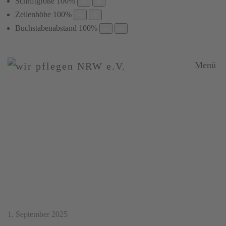
Schriftgröße
100
%
Zeilenhöhe
100
%
Buchstabenabstand
100
%
Menü
Nachrichten
Sepsis
–
die
unterschätzte
Gefahr
1. September 2025